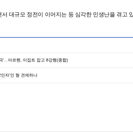
서 대규모 정전이 이어지는 등 심각한 민생난을 겪고 있
역전극'…아르헨, 이집트 잡고 8강행(종합)
2인자'인 형 견제하나