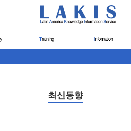
y
T
raining
I
nfomation
최신동향