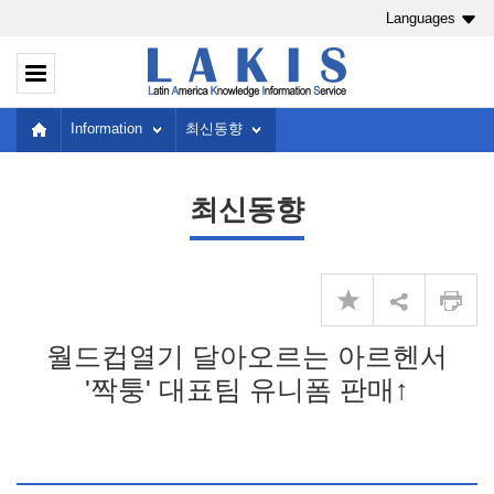
Languages
Information
최신동향
최신동향
월드컵열기 달아오르는 아르헨서
'짝퉁' 대표팀 유니폼 판매↑