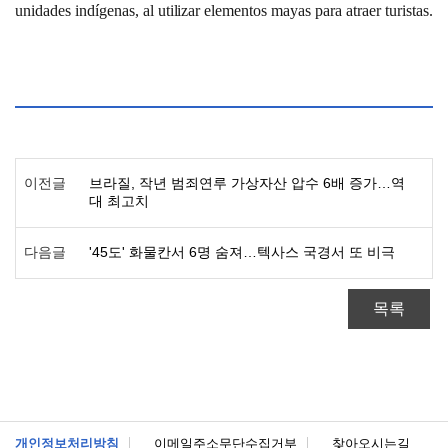
unidades indígenas, al utilizar elementos mayas para atraer turistas.
이전글
브라질, 작년 범죄연루 가상자산 압수 6배 증가…역
대 최고치
다음글
'45도' 화물칸서 6명 숨져…텍사스 국경서 또 비극
목록
개인정보처리방침
이메일주소무단수집거부
찾아오시는길