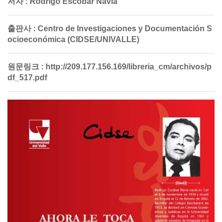
저자 :
Rodrigo Escobar Navia
출판사 :
Centro de Investigaciones y Documentación S
ocioeconómica (CIDSE/UNIVALLE)
원문링크 :
http://209.177.156.169/libreria_cm/archivos/p
df_517.pdf