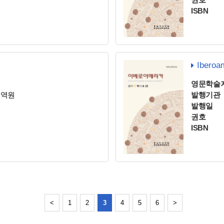
ISBN
Iberoa
영문학술
지역원
발행기관
발행일
권호
ISBN
<
1
2
3
4
5
6
>