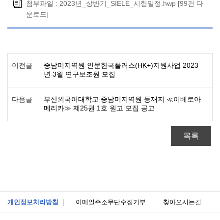
첨부파일 :
2023년_상반기_SIELE_시험일정.hwp
[99건 다
운로드]
이전글
중남미지역원 인문한국플러스(HK+)지원사업 2023
년 3월 연구보조원 모집
다음글
부산외국어대학교 중남미지역원 등재지 ≪이베로아
메리카≫ 제25권 1호 원고 모집 공고
목록
개인정보처리방침
이메일주소무단수집거부
찾아오시는길