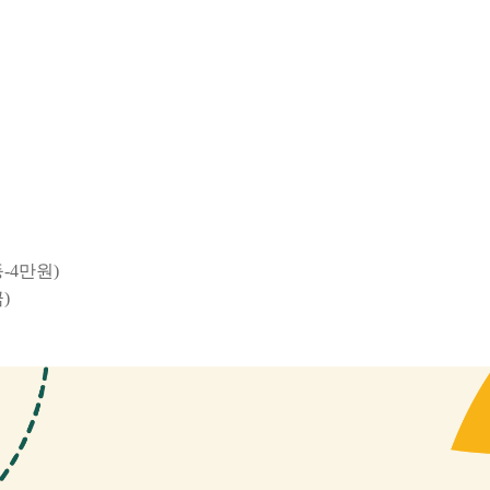
등
-4
만원
)
금
)