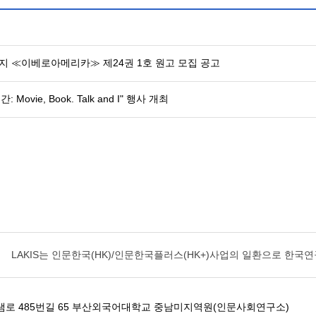
 ≪이베로아메리카≫ 제24권 1호 원고 모집 공고
vie, Book. Talk and I" 행사 개최
LAKIS는
인문한국(HK)/인문한국플러스(HK+)사업의 일환으로 한
샘로 485번길 65 부산외국어대학교 중남미지역원(인문사회연구소)