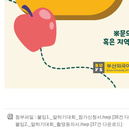
첨부파일 :
붙임1._말하기대회_참가신청서.hwp
[38건 
붙임2._말하기대회_촬영동의서.hwp
[37건 다운로드]