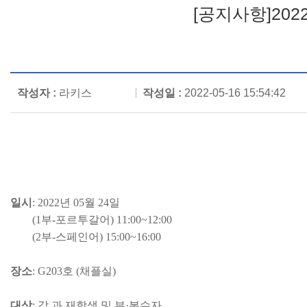
[공지사항]20
작성자 :
라키스
작성일 :
2022-05-16 15:54:42
일시
: 2022
년
05
월
24
일
(1
부
-
포르투갈어
) 11:00~12:00
(2
부
-
스페인어
) 15:00~16:00
장소
: G203
호
(
채플실
)
대상
:
각 과 재학생 및 부
·
복수자