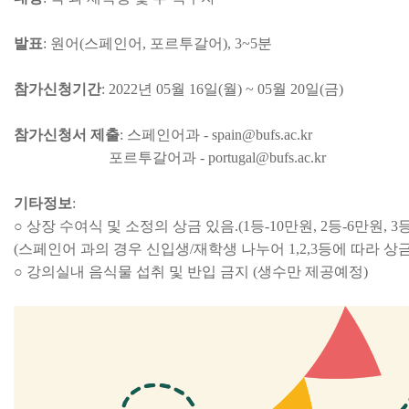
발표
:
원어
(
스페인어
,
포르투갈어
), 3~5
분
참가신청기간
: 2022
년
05
월
16
일
(
월
) ~ 05
월
20
일
(
금
)
참가신청서 제출
:
스페인어과 -
spain@bufs.ac.kr
포르투갈어과 - portugal@bufs.ac.kr
기타정보
:
○ 상장 수여식 및
소정의 상금 있음
.(1
등
-10
만원
, 2
등
-6
만원
, 3
(
스페인어 과의 경우 신입생
/
재학생 나누어
1,2,3
등에 따라 상
○
강의실내 음식물 섭취 및 반입 금지 (생수
만 제공예정)