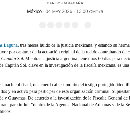
CARLOS CARABAÑA
México -
04
2026 - 13:00
MAY
GMT+9
Compartir en Facebook
Compartir en Twitter
Compartir en Bluesky
Compartir en Linkedin
Copiar enlace
Ir a los comentarios
ías Laguna
, tras meses huido de la justicia mexicana, y estando su her
ayor por capturar de la acusación original de la red de contrabando de 
o
Capitán Sol
. Mientras la justicia argentina tiene unos 60 días para deci
 Capitán Sol, clave en la investigación de la fiscalía mexicana, es una 
 huachicol fiscal, de acuerdo al testimonio del testigo protegido ident
os y en activo para participar de esta organización criminal. Supuestam
 y Guaymas. De acuerdo a la investigación de la Fiscalía General de 
urán, para influir “dentro de la Agencia Nacional de Aduanas y de la Se
blicos”.