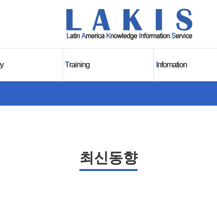
y
T
raining
I
nfomation
최신동향