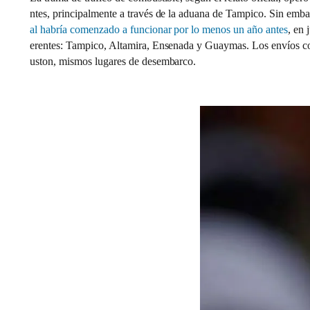
ntes, principalmente a través de la aduana de Tampico. Sin em
al habría comenzado a funcionar por lo menos un año antes
, en 
erentes: Tampico, Altamira, Ensenada y Guaymas. Los envíos co
uston, mismos lugares de desembarco.