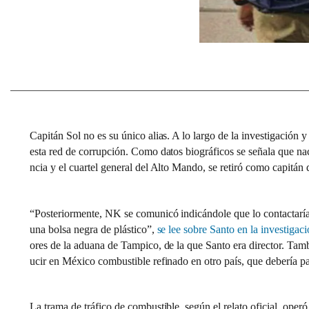
Capitán Sol no es su único alias. A lo largo de la investigación 
esta red de corrupción. Como datos biográficos se señala que nac
ncia y el cuartel general del Alto Mando, se retiró como capitán
“Posteriormente, NK se comunicó indicándole que lo contactaría o
una bolsa negra de plástico”,
se lee sobre Santo en la investigac
ores de la aduana de Tampico, de la que Santo era director. Tamb
ucir en México combustible refinado en otro país, que debería p
La trama de tráfico de combustible, según el relato oficial, oper