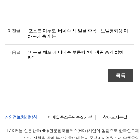
이전글
'포스트 마두로' 베네수 새 얼굴 주목…노벨평화상 마
차도에 쏠린 눈
다음글
‘마두로 체포’에 베네수 부통령 “미, 생존 증거 밝혀
라”
목록
개인정보처리방침
이메일주소무단수집거부
찾아오시는길
LAKIS는
인문한국(HK)/인문한국플러스(HK+)사업의 일환으로 한국연구재
단의 지원을 받아 부산외국어대학교 중남미지역원에서 수행중임