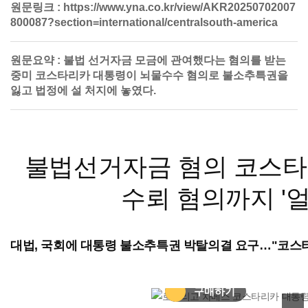
원문링크 :
https://www.yna.co.kr/view/AKR20250702007
800087?section=international/centralsouth-america
원문요약 :
불법 선거자금 모금에 관여했다는 혐의를 받는
중미 코스타리카 대통령이 뇌물수수 혐의로 불소추특권을
잃고 법정에 설 처지에 놓였다.
불법선거자금 혐의 코스타
수뢰 혐의까지 '얼
대법, 국회에 대통령 불소추특권 박탈의결 요구…"코스
헬로 아카이브
구매하기
이미지 확대