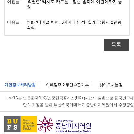
이전글
'악랄한' 멕시코 카르텔…암살 범죄에 어린이까지 동
원
다음글
영화 '터미널'처럼…아이티 남성, 칠레 공항서 2년째
숙식
목록
개인정보처리방침
이메일주소무단수집거부
찾아오시는길
LAKIS는
인문한국(HK)/인문한국플러스(HK+)사업의 일환으로 한국연구재
단의 지원을 받아 부산외국어대학교 중남미지역원에서 수행중임