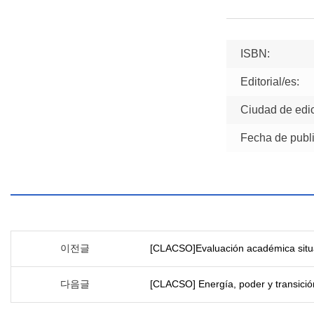
ISBN:
Editorial/es:
Ciudad de edic
Fecha de publi
이전글
[CLACSO]Evaluación académica situ
다음글
[CLACSO] Energía, poder y transició