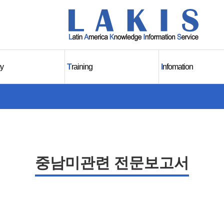
y
T
raining
I
nfomation
중남미관련 전문보고서