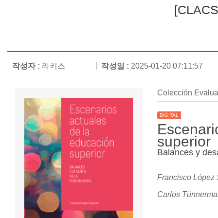
[CLACSO
작성자 :
라키스
작성일 :
2025-01-20 07:11:57
Colección Evalua
DIGITAL
Escenari
superior
Balances y des
Francisco López S
Carlos Tünnerman