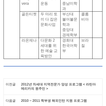
vera
운동
중남미학
과
골든티켓
두 마리 토
부산대
콜롬
끼 다 잡은
불어불문
비아
문화사업
학과
중앙대
경제학부
라온제나
다문화
2
경희대
브라
세대를 위
한국어학
질
한 예술 교
부
육방안
이전글
2012년 차세대 지역전문가 양성 프로그램 < 라틴아
메리카의 원주민 >
다음글
2010 ~ 2011 학부생 해외인턴 지원 프로그램