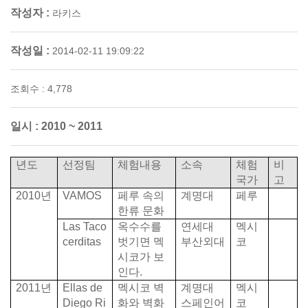
작성자 :
라키스
작성일 :
2014-02-11 19:09:22
조회수 : 4,778
일시 :
2010 ~ 2011
년도
선정팀
체험내용
소속
체험
비
국가
고
2010
년
VAMOS
페루 속의
계명대
페루
한류 문화
Las Taco
옥수수를
연세대
멕시
cerditas
벗기면 멕
부산외대
코
시코가 보
인다
.
2011
년
Ellas de
멕시코 벽
계명대
멕시
Diego Ri
화와 벽화
스페인어
코