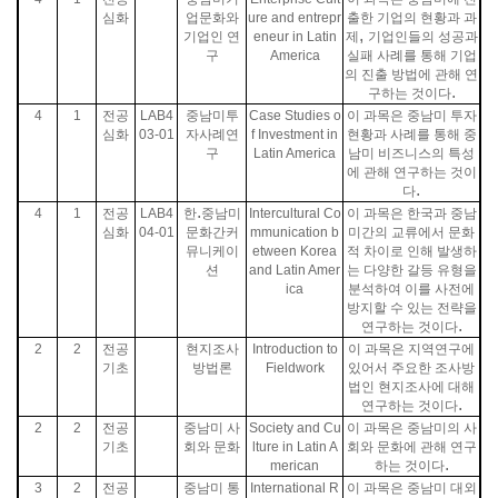
심화
업문화와
ure and entrepr
출한 기업의 현황과 과
,
기업인 연
eneur in Latin
제
기업인들의 성공과
구
America
실패 사례를 통해 기업
의 진출 방법에 관해 연
.
구하는 것이다
4
1
전공
LAB4
중남미투
Case Studies o
이 과목은 중남미 투자
심화
03-01
자사례연
f Investment in
현황과 사례를 통해 중
구
Latin America
남미 비즈니스의 특성
에 관해 연구하는 것이
.
다
.
4
1
전공
LAB4
한
중남미
Intercultural Co
이 과목은 한국과 중남
심화
04-01
문화간커
mmunication b
미간의 교류에서 문화
뮤니케이
etween Korea
적 차이로 인해 발생하
션
and Latin Amer
는 다양한 갈등 유형을
ica
분석하여 이를 사전에
방지할 수 있는 전략을
.
연구하는 것이다
2
2
전공
현지조사
Introduction to
이 과목은 지역연구에
기초
방법론
Fieldwork
있어서 주요한 조사방
법인 현지조사에 대해
.
연구하는 것이다
2
2
전공
중남미 사
Society and Cu
이 과목은 중남미의 사
기초
회와 문화
lture in Latin A
회와 문화에 관해 연구
.
merican
하는 것이다
3
2
전공
중남미 통
International R
이 과목은 중남미 대외