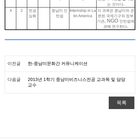
.
는 것이다
4
2
전공
중남미 인
Internship in La
이 과목은 중남미와 관
심화
턴쉽
tin America
련된 국제기구와 정부
, NGO
기관
인턴쉽에
.
관해 연구한다
이전글
한-중남미문화간 커뮤니케이션
다음글
2013년 1학기 중남미비즈니스전공 교과목 및 담당
교수
목록