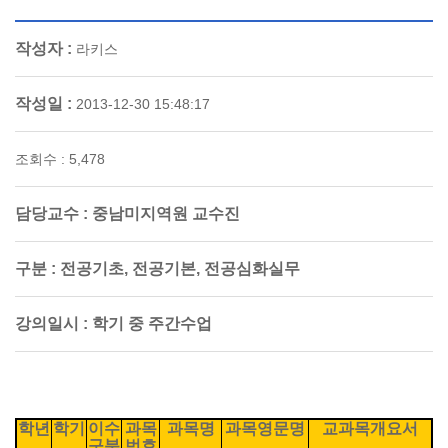
작성자 :
라키스
작성일 :
2013-12-30 15:48:17
조회수 : 5,478
담당교수 :
중남미지역원 교수진
구분 :
전공기초, 전공기본, 전공심화실무
강의일시 :
학기 중 주간수업
학년
학기
이수
과목
과목명
과목영문명
교과목개요서
구분
번호