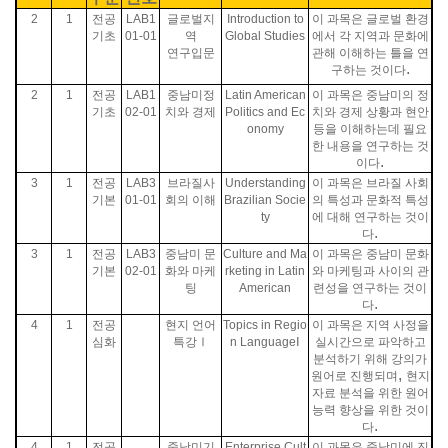
2
1
전공
LAB1
글로벌지
Introduction to
이 과목은 글로벌 환경
기초
01-01
역
Global Studies
에서 각 지역과 문화에
연구입문
관해 이해하는 틀을 연
.
구하는 것이다
2
1
전공
LAB1
중남미정
Latin American
이 과목은 중남미의 정
기초
02-01
치와 경제
Politics and Ec
치와 경제 상황과 현안
onomy
등을 이해하는데 필요
한 내용을 연구하는 것
.
이다
3
1
전공
LAB3
브라질사
Understanding
이 과목은 브라질 사회
기본
01-01
회의 이해
Brazilian Socie
의 특성과 문화적 특성
ty
에 대해 연구하는 것이
.
다
3
1
전공
LAB3
중남미 문
Culture and Ma
이 과목은 중남미 문화
기본
02-01
화와 마케
rketing in Latin
와 마케팅과 사이의 관
팅
American
련성을 연구하는 것이
.
다
4
1
전공
현지 언어
Topics in Regio
이 과목은 지역 사정을
심화
특강Ⅰ
n Language
Ⅰ
실시간으로 파악하고
분석하기 위해 강의가
,
원어로 진행되며
현지
자료 분석을 위한 원어
능력 향상을 위한 것이
.
다
4
1
전공
중남미기
Enterprise Cult
이 과목은 중남미에 진