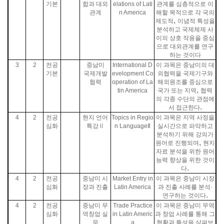
기본
합과 대외
elations of Lati
관계를 심층적으로 이
관계
n America
해할 목적으로 각 국의
,
제도적
이념적 특성을
분석하고 국제체제 사
이의 상호 작용을 중심
으로 대외관계를 연구
하는 것이다
3
2
전공
중남미
International D
이 과목은 중남미의 대
기본
국제개발
evelopment Co
외협력을 국제기구와
협력
operation of La
해외원조를 중심으로
,
tin America
국가 또는 지역
협력
의 각종 수단의 관점에
.
서 접근한다
4
2
전공
현지 언어
Topics in Regio
이 과목은 지역 사정을
심화
특강Ⅱ
n Language
Ⅱ
실시간으로 파악하고
분석하기 위해 강의가
,
원어로 진행되며
현지
자료 분석을 위한 원어
능력 향상을 위한 것이
.
다
4
2
전공
중남미 시
Market Entry in
이 과목은 중남미 시장
심화
장과 진출
Latin America
과 진출 사례를 분석·
.
연구하는 것이다
4
2
전공
중남미 무
Trade Practice
이 과목은 중남미 무역
심화
역창업 실
in Latin Americ
과 창업 사례를 통해 그
무
a
현황과 특성을 살펴보