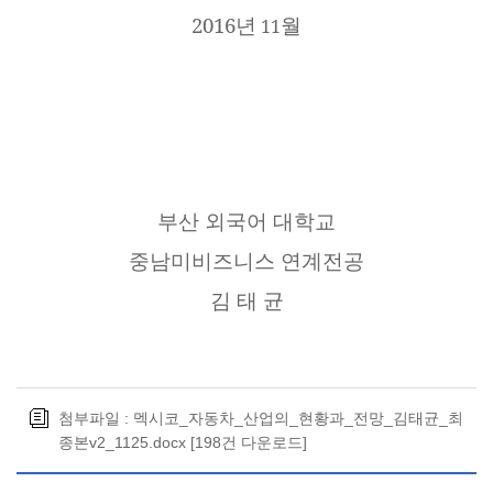
2016
년
월
11
부산 외국어 대학교
중남미비즈니스 연계전공
김 태 균
첨부파일 :
멕시코_자동차_산업의_현황과_전망_김태균_최
종본v2_1125.docx
[198건 다운로드]