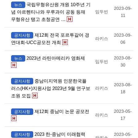
국립무형유산원 개원 10주년 기
뉴스
2023-09-
념 아르헨티나와 우루과이 공동 등재
임두빈
11
무형유산 탱고 초청공연 …
제12회 전국 포르투갈어 경
2023-09-
공지사항
라키스
연대회-UCC공모전 개최
06
2023년 라틴아메리카 영화제
2023-08-
뉴스
임두빈
30
중남미지역원 인문한국플
공지사항
2023-08-
러스(HK+)지원사업 2023년 9월 연구보
라키스
18
조원 모집
제12회 중남미 논문 공모전
2023-05-
공지사항
라키스
17
2023 한-중남미 미래협력
2023-05-
공지사항
라키스