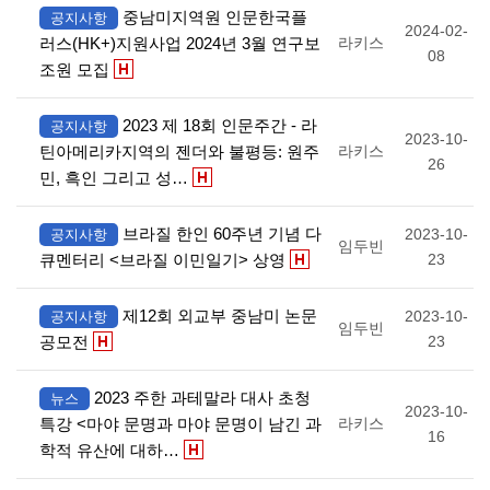
중남미지역원 인문한국플
공지사항
2024-02-
러스(HK+)지원사업 2024년 3월 연구보
라키스
08
조원 모집
2023 제 18회 인문주간 - 라
공지사항
2023-10-
틴아메리카지역의 젠더와 불평등: 원주
라키스
26
민, 흑인 그리고 성…
브라질 한인 60주년 기념 다
2023-10-
공지사항
임두빈
큐멘터리 <브라질 이민일기> 상영
23
제12회 외교부 중남미 논문
2023-10-
공지사항
임두빈
공모전
23
2023 주한 과테말라 대사 초청
뉴스
2023-10-
특강 <마야 문명과 마야 문명이 남긴 과
라키스
16
학적 유산에 대하…