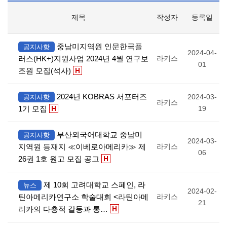
제목
작성자
등록일
중남미지역원 인문한국플
공지사항
2024-04-
러스(HK+)지원사업 2024년 4월 연구보
라키스
01
조원 모집(석사)
2024년 KOBRAS 서포터즈
2024-03-
공지사항
라키스
1기 모집
19
부산외국어대학교 중남미
공지사항
2024-03-
지역원 등재지 ≪이베로아메리카≫ 제
라키스
06
26권 1호 원고 모집 공고
제 10회 고려대학교 스페인, 라
뉴스
2024-02-
틴아메리카연구소 학술대회 <라틴아메
라키스
21
리카의 다층적 갈등과 통…