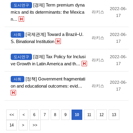
[경제] Term premium dyna
도시연구
2022-06-
mics and its determinants: the Mexica
라키스
17
n…
[국제관계] Toward a Brazil–U.
2022-06-
사회
라키스
S. Binational Institution
17
[경제] Tax Policy for Inclusi
2022-06-
도시연구
라키스
ve Growth in Latin America and th…
17
[정책] Government fragmentati
사회
2022-06-
on and educational outcomes: evid…
라키스
17
<<
<
6
7
8
9
10
11
12
13
14
>
>>