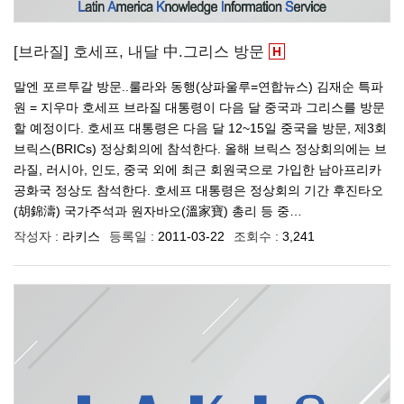
[브라질] 호세프, 내달 中.그리스 방문
말엔 포르투갈 방문..룰라와 동행(상파울루=연합뉴스) 김재순 특파
원 = 지우마 호세프 브라질 대통령이 다음 달 중국과 그리스를 방문
할 예정이다. 호세프 대통령은 다음 달 12~15일 중국을 방문, 제3회
브릭스(BRICs) 정상회의에 참석한다. 올해 브릭스 정상회의에는 브
라질, 러시아, 인도, 중국 외에 최근 회원국으로 가입한 남아프리카
공화국 정상도 참석한다. 호세프 대통령은 정상회의 기간 후진타오
(胡錦濤) 국가주석과 원자바오(溫家寶) 총리 등 중…
작성자 :
라키스
등록일 :
2011-03-22
조회수 :
3,241