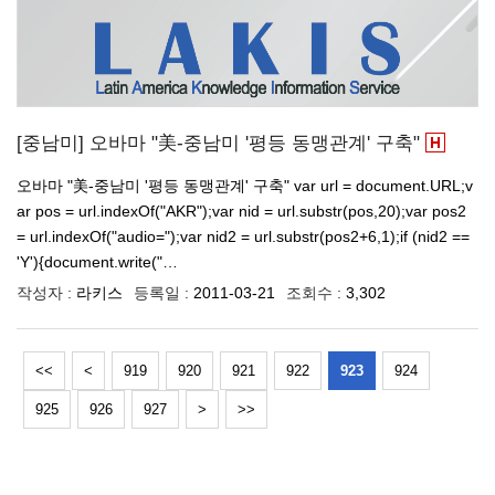
[중남미] 오바마 "美-중남미 '평등 동맹관계' 구축"
오바마 "美-중남미 '평등 동맹관계' 구축" var url = document.URL;v
ar pos = url.indexOf("AKR");var nid = url.substr(pos,20);var pos2
= url.indexOf("audio=");var nid2 = url.substr(pos2+6,1);if (nid2 ==
'Y'){document.write("…
작성자 :
라키스
등록일 :
2011-03-21
조회수 :
3,302
<<
<
919
920
921
922
923
924
925
926
927
>
>>