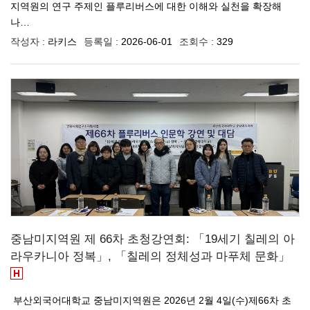
지역원의 연구 주제인 플루리버스에 대한 이해와 실천을 확장해
나…
작성자 :
라키스
등록일 :
2026-06-01
조회수 :
329
중남미지역원 제 66차 초청강연회: 「19세기 칠레의 아
라우카니아 정복」, 「칠레의 정체성과 마푸체 문화」
​ 부산외국어대학교 중남미지역원은 2026년 2월 4일(수)제66차 초